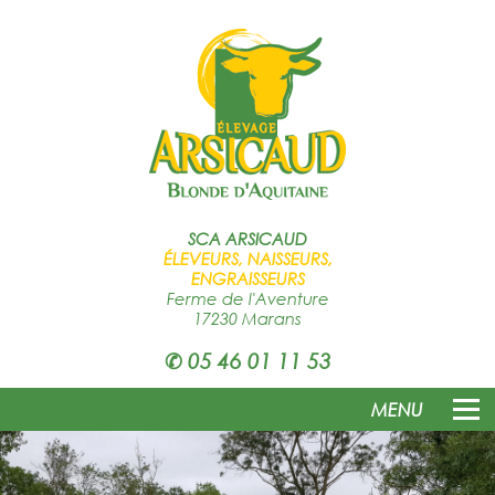
SCA
ARSICAUD
ÉLEVEURS, NAISSEURS,
ENGRAISSEURS
Ferme de l'Aventure
17230 Marans
✆
05 46 01 11 53
MENU