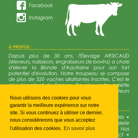
Facebook
Instagram
À PROPOS :
Depuis plus de 30 ans, l'Élevage ARSICAUD
(éleveurs, naisseurs, engraisseurs de bovins) a choisi
d'élever la Blonde d'Aquitaine pour son fort
potentiel d'évolution. Notre troupeau se compose
de plus de 320 vaches allaitantes inscrites. C'est le
plus important de France. De plus, notre palette
génétique est trés diversifiée avec 12 reproducteurs
en activité régulièrement renouvelés.
Nous utilisons des cookies pour vous
garantir la meilleure expérience sur notre
NAVIGATION :
site. Si vous continuez à utiliser ce dernier,
•
Accueil
•
Présentation
•
La race
•
Actualités
•
nous considérerons que vous acceptez
Disponibles à la vente
•
Galerie photos
•
Galerie
photos
•
Notre génétique
•
Concours
•
Nos
l'utilisation des cookies.
En savoir plus
partenaires
•
Liens utiles
•
Accès
•
Contact
•