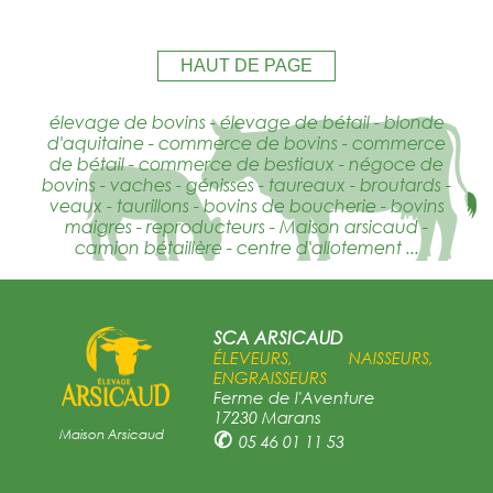
HAUT DE PAGE
élevage de bovins - élevage de bétail - blonde
d'aquitaine - commerce de bovins - commerce
de bétail - commerce de bestiaux - négoce de
bovins - vaches - génisses - taureaux - broutards -
veaux - taurillons - bovins de boucherie - bovins
maigres - reproducteurs - Maison arsicaud -
camion bétaillère - centre d'allotement ...
SCA ARSICAUD
ÉLEVEURS, NAISSEURS,
ENGRAISSEURS
Ferme de l'Aventure
17230 Marans
Maison Arsicaud
✆
05 46 01 11 53