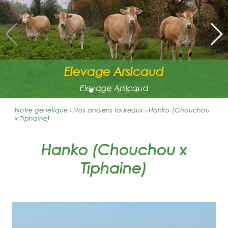
Elevage Arsicaud
Elevage Arsicaud
Notre génétique › Nos anciens taureaux
›
Hanko (Chouchou
x Tiphaine)
Hanko (Chouchou x
Tiphaine)