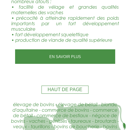
nombreux atouts :
• facilité de vélage et grandes qualités
maternelles des vaches
• précocité à atteindre rapidement des poids
importants par un fort développement
musculaire
• fort développement squelettique
• production de viande de qualité supérieure
EN SAVOIR PLUS
HAUT DE PAGE
élevage de bovins - élevage de bétail - blonde
d'aquitaine - commerce de bovins - commerce
de bétail - commerce de bestiaux - négoce de
bovins - vaches - génisses - taureaux - broutards -
veaux - taurillons - bovins de boucherie - bovins