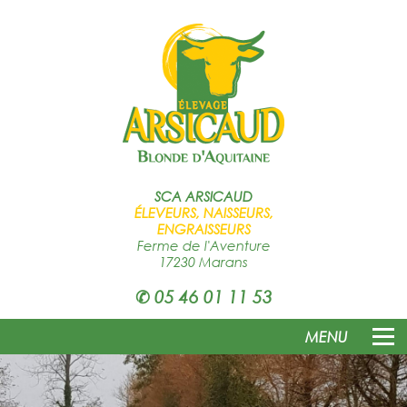
SCA
ARSICAUD
ÉLEVEURS, NAISSEURS,
ENGRAISSEURS
Ferme de l'Aventure
17230 Marans
✆
05 46 01 11 53
MENU