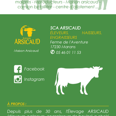
maigres - reproducteurs - Maison arsicaud -
camion bétaillère - centre d'allotement ...
SCA ARSICAUD
ÉLEVEURS, NAISSEURS,
ENGRAISSEURS
Ferme de l'Aventure
17230 Marans
Maison Arsicaud
✆
05 46 01 11 53
Facebook
Instagram
À PROPOS :
Depuis plus de 30 ans, l'Élevage ARSICAUD