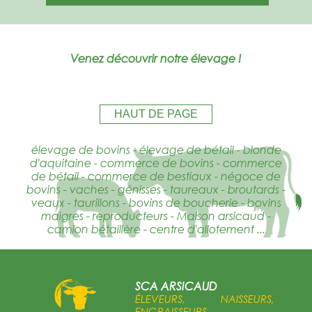
Venez découvrir notre élevage !
HAUT DE PAGE
élevage de bovins - élevage de bétail - blonde
d'aquitaine - commerce de bovins - commerce
de bétail - commerce de bestiaux - négoce de
bovins - vaches - génisses - taureaux - broutards -
veaux - taurillons - bovins de boucherie - bovins
maigres - reproducteurs - Maison arsicaud -
camion bétaillère - centre d'allotement ...
SCA ARSICAUD
ÉLEVEURS, NAISSEURS,
ENGRAISSEURS