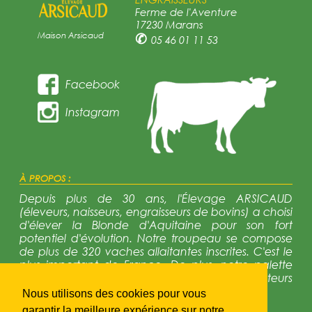
Ferme de l'Aventure
17230 Marans
Maison Arsicaud
✆
05 46 01 11 53
Facebook
Instagram
À PROPOS :
Depuis plus de 30 ans, l'Élevage ARSICAUD
(éleveurs, naisseurs, engraisseurs de bovins) a choisi
d'élever la Blonde d'Aquitaine pour son fort
potentiel d'évolution. Notre troupeau se compose
de plus de 320 vaches allaitantes inscrites. C'est le
plus important de France. De plus, notre palette
génétique est trés diversifiée avec 12 reproducteurs
en activité régulièrement renouvelés.
Nous utilisons des cookies pour vous
garantir la meilleure expérience sur notre