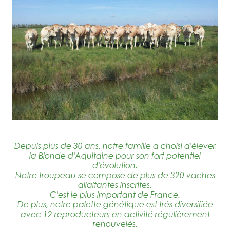
Depuis plus de 30 ans, notre famille a choisi d'élever
la Blonde d'Aquitaine pour son fort potentiel
d'évolution.
Notre troupeau se compose de plus de 320 vaches
allaitantes inscrites.
C'est le plus important de France.
De plus, notre palette génétique est trés diversifiée
avec 12 reproducteurs en activité régulièrement
renouvelés.