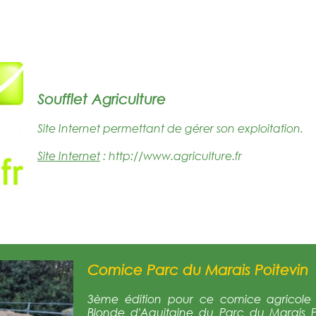
Soufflet Agriculture
Site Internet permettant de gérer son exploitation.
Site Internet
:
http://www.agriculture.fr
Comice Parc du Marais Poitevin
3ème édition pour ce comice agricole q
Blonde d'Aquitaine du Parc du Marais 