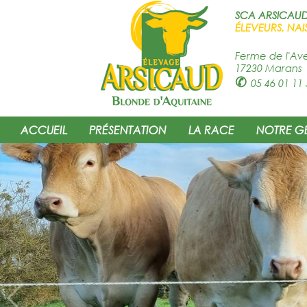
SCA ARSICAU
ÉLEVEURS, NAI
Ferme de l'Av
17230 Marans
✆
05 46 01 11 
ACCUEIL
PRÉSENTATION
LA RACE
NOTRE G