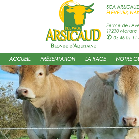
SCA ARSICAU
ÉLEVEURS, NAI
Ferme de l'Av
17230 Marans
✆
05 46 01 11 
ACCUEIL
PRÉSENTATION
LA RACE
NOTRE G