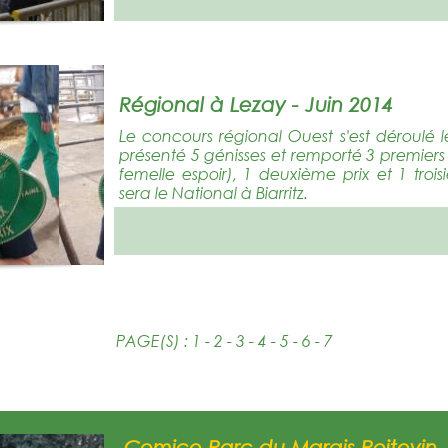
Régional à Lezay - Juin 2014
Le concours régional Ouest s'est déroulé 
présenté 5 génisses et remporté 3 premier
femelle espoir), 1 deuxième prix et 1 tro
sera le National à Biarritz.
PAGE(S) :
1
-
2
-
3
- 4 -
5
-
6
-
7
Comice Parc du Marais Poitevin