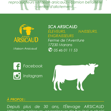
reproducteurs - Maison arsicaud - camion bétaillère
- centre d'allotement ...
SCA ARSICAUD
ÉLEVEURS, NAISSEURS,
ENGRAISSEURS
Ferme de l'Aventure
17230 Marans
Maison Arsicaud
✆
05 46 01 11 53
Facebook
Instagram
À PROPOS :
Depuis plus de 30 ans, l'Élevage ARSICAUD