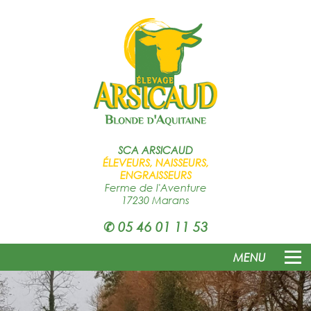
SCA
ARSICAUD
ÉLEVEURS, NAISSEURS,
ENGRAISSEURS
Ferme de l'Aventure
17230 Marans
✆
05 46 01 11 53
MENU