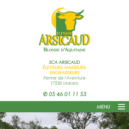
SCA
ARSICAUD
ÉLEVEURS, NAISSEURS,
ENGRAISSEURS
Ferme de l'Aventure
17230 Marans
✆
05 46 01 11 53
MENU