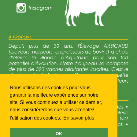
Instagram
À PROPOS :
Depuis plus de 30 ans, l'Élevage ARSICAUD
(éleveurs, naisseurs, engraisseurs de bovins) a choisi
d'élever la Blonde d'Aquitaine pour son fort
potentiel d'évolution. Notre troupeau se compose
de plus de 320 vaches allaitantes inscrites. C'est le
plus important de France. De plus, notre palette
génétique est trés diversifiée avec 12 reproducteurs
en activité régulièrement renouvelés.
Nous utilisons des cookies pour vous
garantir la meilleure expérience sur notre
NAVIGATION :
site. Si vous continuez à utiliser ce dernier,
•
Accueil
•
Présentation
•
La race
•
Actualités
•
nous considérerons que vous acceptez
Disponibles à la vente
•
Galerie photos
•
Galerie
photos
•
Notre génétique
•
Concours
•
Nos
l'utilisation des cookies.
En savoir plus
partenaires
•
Liens utiles
•
Accès
•
Contact
•
Mentions légales
OK