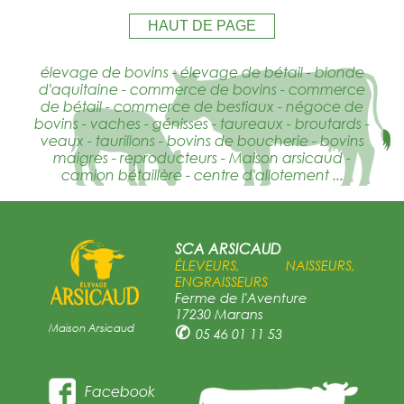
HAUT DE PAGE
élevage de bovins - élevage de bétail - blonde
d'aquitaine - commerce de bovins - commerce
de bétail - commerce de bestiaux - négoce de
bovins - vaches - génisses - taureaux - broutards -
veaux - taurillons - bovins de boucherie - bovins
maigres - reproducteurs - Maison arsicaud -
camion bétaillère - centre d'allotement ...
SCA ARSICAUD
ÉLEVEURS, NAISSEURS,
ENGRAISSEURS
Ferme de l'Aventure
17230 Marans
Maison Arsicaud
✆
05 46 01 11 53
Facebook