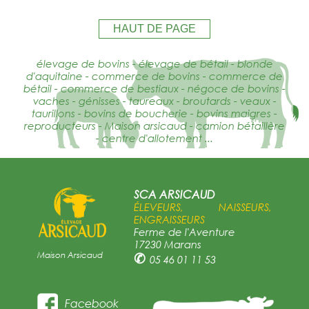
HAUT DE PAGE
élevage de bovins - élevage de bétail - blonde
d'aquitaine - commerce de bovins - commerce de
bétail - commerce de bestiaux - négoce de bovins -
vaches - génisses - taureaux - broutards - veaux -
taurillons - bovins de boucherie - bovins maigres -
reproducteurs - Maison arsicaud - camion bétaillère
- centre d'allotement ...
SCA ARSICAUD
ÉLEVEURS, NAISSEURS,
ENGRAISSEURS
Ferme de l'Aventure
17230 Marans
Maison Arsicaud
✆
05 46 01 11 53
Facebook