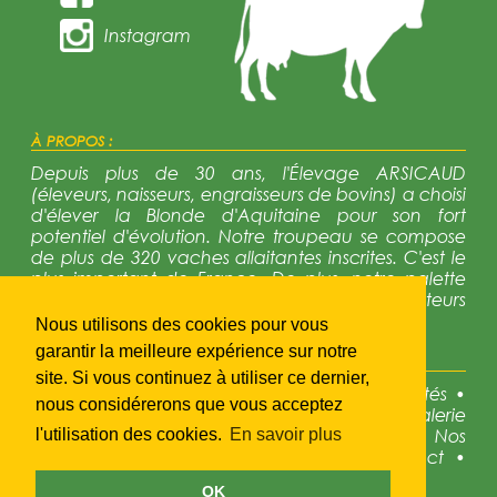
Instagram
À PROPOS :
Depuis plus de 30 ans, l'Élevage ARSICAUD
(éleveurs, naisseurs, engraisseurs de bovins) a choisi
d'élever la Blonde d'Aquitaine pour son fort
potentiel d'évolution. Notre troupeau se compose
de plus de 320 vaches allaitantes inscrites. C'est le
plus important de France. De plus, notre palette
génétique est trés diversifiée avec 12 reproducteurs
en activité régulièrement renouvelés.
Nous utilisons des cookies pour vous
garantir la meilleure expérience sur notre
NAVIGATION :
site. Si vous continuez à utiliser ce dernier,
•
Accueil
•
Présentation
•
La race
•
Actualités
•
nous considérerons que vous acceptez
Disponibles à la vente
•
Galerie photos
•
Galerie
photos
•
Notre génétique
•
Concours
•
Nos
l'utilisation des cookies.
En savoir plus
partenaires
•
Liens utiles
•
Accès
•
Contact
•
Mentions légales
OK