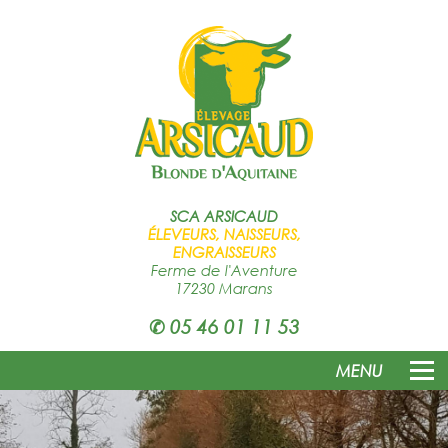
SCA
ARSICAUD
ÉLEVEURS, NAISSEURS,
ENGRAISSEURS
Ferme de l'Aventure
17230 Marans
✆
05 46 01 11 53
MENU