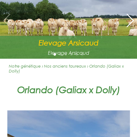
Elevage Arsicaud
Elevage Arsicaud
Notre génétique › Nos anciens taureaux
›
Orlando (Galiax x
Dolly)
Orlando (Galiax x Dolly)