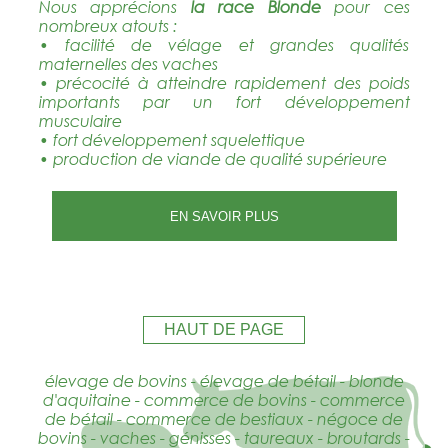
Nous apprécions
la race Blonde
pour ces
nombreux atouts :
• facilité de vélage et grandes qualités
maternelles des vaches
• précocité à atteindre rapidement des poids
importants par un fort développement
musculaire
• fort développement squelettique
• production de viande de qualité supérieure
EN SAVOIR PLUS
HAUT DE PAGE
élevage de bovins - élevage de bétail - blonde
d'aquitaine - commerce de bovins - commerce
de bétail - commerce de bestiaux - négoce de
bovins - vaches - génisses - taureaux - broutards -