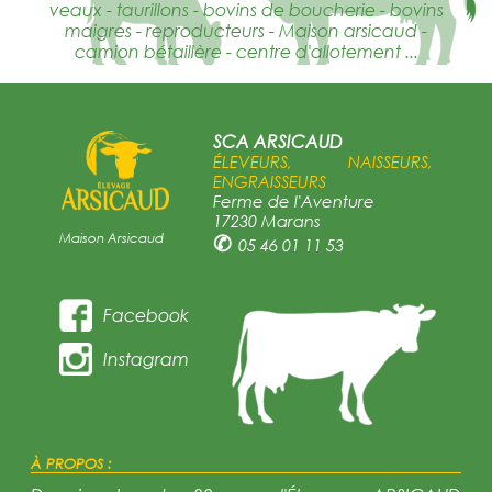
veaux - taurillons - bovins de boucherie - bovins
maigres - reproducteurs - Maison arsicaud -
camion bétaillère - centre d'allotement ...
SCA ARSICAUD
ÉLEVEURS, NAISSEURS,
ENGRAISSEURS
Ferme de l'Aventure
17230 Marans
Maison Arsicaud
✆
05 46 01 11 53
Facebook
Instagram
À PROPOS :