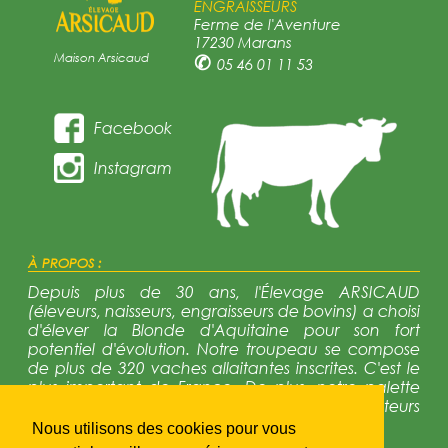
ENGRAISSEURS
Ferme de l'Aventure
17230 Marans
Maison Arsicaud
✆
05 46 01 11 53
Facebook
Instagram
À PROPOS :
Depuis plus de 30 ans, l'Élevage ARSICAUD
(éleveurs, naisseurs, engraisseurs de bovins) a choisi
d'élever la Blonde d'Aquitaine pour son fort
potentiel d'évolution. Notre troupeau se compose
de plus de 320 vaches allaitantes inscrites. C'est le
plus important de France. De plus, notre palette
génétique est trés diversifiée avec 12 reproducteurs
en activité régulièrement renouvelés.
Nous utilisons des cookies pour vous