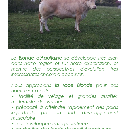
La
Blonde d'Aquitaine
se développe trés bien
dans notre région et sur notre exploitation, et
montre des perspectives d'évolution trés
intéressantes encore à découvrir.
Nous apprécions
la race Blonde
pour ces
nombreux atouts :
• facilité de vélage et grandes qualités
maternelles des vaches
• précocité à atteindre rapidement des poids
importants par un fort développement
musculaire
• fort développement squelettique
• production de viande de qualité supérieure