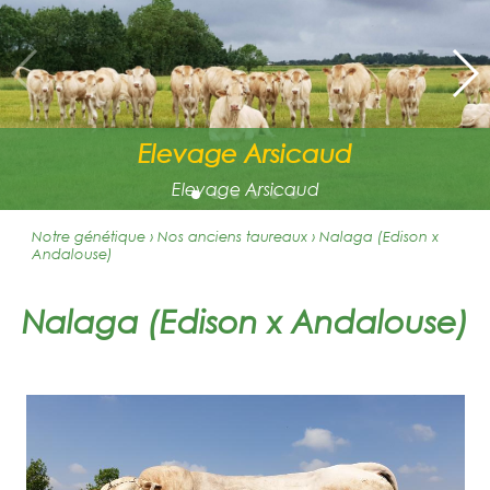
Elevage Arsicaud
Elevage Arsicaud
Notre génétique › Nos anciens taureaux
›
Nalaga (Edison x
Andalouse)
Nalaga (Edison x Andalouse)