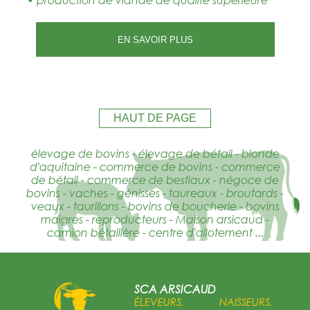
EN SAVOIR PLUS
HAUT DE PAGE
élevage de bovins - élevage de bétail - blonde
d'aquitaine - commerce de bovins - commerce
de bétail - commerce de bestiaux - négoce de
bovins - vaches - génisses - taureaux - broutards -
veaux - taurillons - bovins de boucherie - bovins
maigres - reproducteurs - Maison arsicaud -
camion bétaillère - centre d'allotement ...
SCA ARSICAUD
ÉLEVEURS, NAISSEURS,