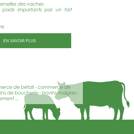
ternelles des vaches
 poids importants par un fort
re
EN SAVOIR PLUS
mmerce de bétail - commerce de
vins de boucherie - bovins maigres -
ement ...