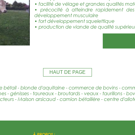
• facilité de vélage et grandes qualités ma
• précocité à atteindre rapidement des
développement musculaire
• fort développement squelettique
• production de viande de qualité supérieu
HAUT DE PAGE
e bétail - blonde d'aquitaine - commerce de bovins - co
s - génisses - taureaux - broutards - veaux - taurillons - bo
teurs - Maison arsicaud - camion bétaillère - centre d'allot
À PROPOS :