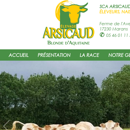
SCA ARSICAU
ÉLEVEURS, NAI
Ferme de l'Av
17230 Marans
✆
05 46 01 11 
ACCUEIL
PRÉSENTATION
LA RACE
NOTRE G