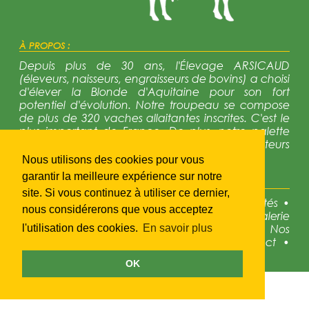
À PROPOS :
Depuis plus de 30 ans, l'Élevage ARSICAUD
(éleveurs, naisseurs, engraisseurs de bovins) a choisi
d'élever la Blonde d'Aquitaine pour son fort
potentiel d'évolution. Notre troupeau se compose
de plus de 320 vaches allaitantes inscrites. C'est le
plus important de France. De plus, notre palette
génétique est trés diversifiée avec 12 reproducteurs
en activité régulièrement renouvelés.
Nous utilisons des cookies pour vous
garantir la meilleure expérience sur notre
NAVIGATION :
site. Si vous continuez à utiliser ce dernier,
•
Accueil
•
Présentation
•
La race
•
Actualités
•
nous considérerons que vous acceptez
Disponibles à la vente
•
Galerie photos
•
Galerie
photos
•
Notre génétique
•
Concours
•
Nos
l'utilisation des cookies.
En savoir plus
partenaires
•
Liens utiles
•
Accès
•
Contact
•
Mentions légales
OK
© 2023
Atoutmédia