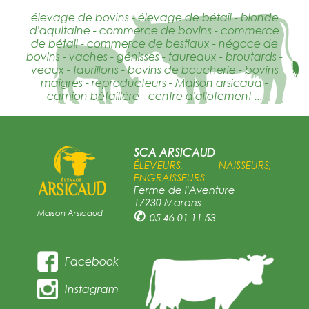
élevage de bovins - élevage de bétail - blonde
d'aquitaine - commerce de bovins - commerce
de bétail - commerce de bestiaux - négoce de
bovins - vaches - génisses - taureaux - broutards -
veaux - taurillons - bovins de boucherie - bovins
maigres - reproducteurs - Maison arsicaud -
camion bétaillère - centre d'allotement ...
SCA ARSICAUD
ÉLEVEURS, NAISSEURS,
ENGRAISSEURS
Ferme de l'Aventure
17230 Marans
Maison Arsicaud
✆
05 46 01 11 53
Facebook
Instagram