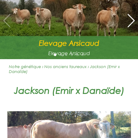
Elevage Arsicaud
Elevage Arsicaud
Notre génétique › Nos anciens taureaux
›
Jackson (Emir x
Danaïde)
Jackson (Emir x Danaïde)