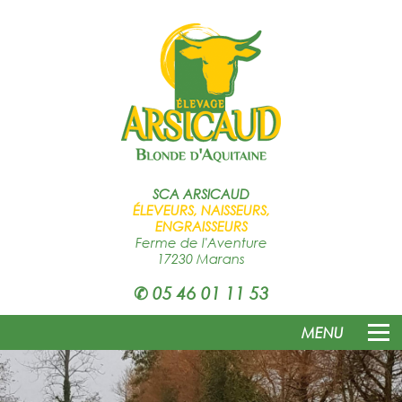
SCA
ARSICAUD
ÉLEVEURS, NAISSEURS,
ENGRAISSEURS
Ferme de l'Aventure
17230 Marans
✆
05 46 01 11 53
MENU