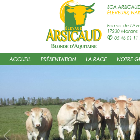
SCA ARSICAU
ÉLEVEURS, NAI
Ferme de l'Av
17230 Marans
✆
05 46 01 11 
ACCUEIL
PRÉSENTATION
LA RACE
NOTRE G