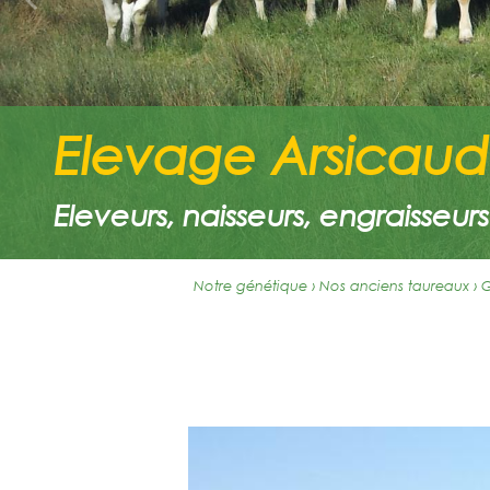
Elevage Arsicaud
Eleveurs, naisseurs, engraisseurs
Notre génétique › Nos anciens taureaux
›
G