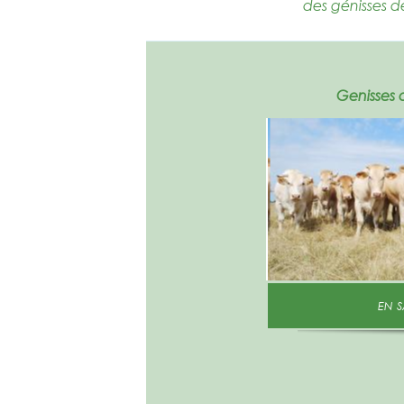
des génisses d
Genisses 
E