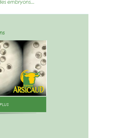
des embryons...
ns
 PLUS