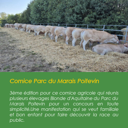
Comice Parc du Marais Poitevin
3ème édition pour ce comice agricole qui réunis
plusieurs élevages Blonde d'Aquitaine du Parc du
Marais Poitevin pour un concours en toute
simplicité.Une manifestation qui se veut familiale
et bon enfant pour faire découvrir la race au
public.